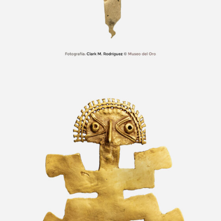
Pectoral antropozoomorfo ave-felino