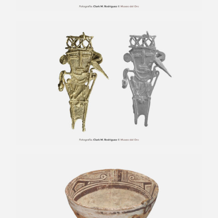
Figura votiva de un personaje con
corona
Copa semiglobular pintada