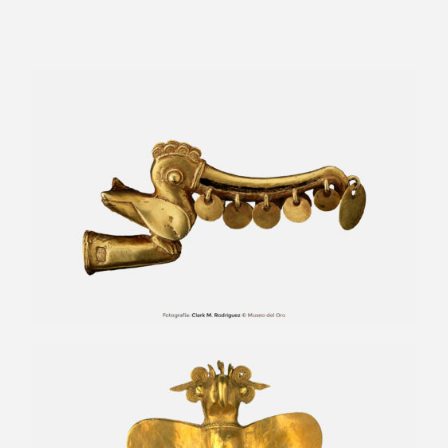
Remate de bastón horizontal zoomorfo
Colgante zoomorfo