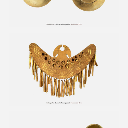
Nariguera con placas colgantes
Orejeras bicónicas