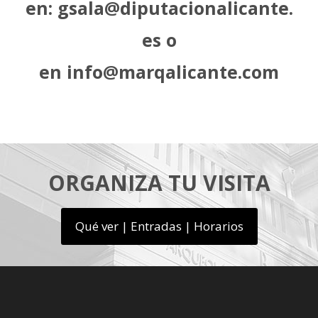
en:
gsala@diputacionalicante.
es
o
en
info@marqalicante.com
ORGANIZA TU VISITA
Qué ver | Entradas | Horarios