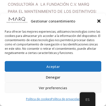
CONSULTORÍA A LA FUNDACIÓN C.V. MARQ
PARA EL MANTENIMIENTO DE LOS DISTINTIVOS:
MARCA “Q” DE CALIDAD TURÍSTICA, SEGÚN LA
Gestionar consentimiento
NORMA UNE 302002:2018 MUSEOS; MARCA
Para ofrecer las mejores experiencias, utilizamos tecnologías como las
“SAFE TOURISM CERTIFIED” SEGÚN LA NORMA
cookies para almacenar y/o acceder a la información del dispositivo. El
UNEISO/ PAS 5643:2021. TURISMO
consentimiento de estas tecnologías nos permitirá procesar datos
como el comportamiento de navegación o las identificaciones únicas
Y SERVICIOS RELACIONADOS; Y ACREDITACIÓN
en este sitio. No consentir o retirar el consentimiento, puede afectar
negativamente a ciertas características y funciones.
DE ACCESIBILIDAD SEGÚN LA NORMA UNE
170001-2:2007 DURANTE LOS EJERCICIOS
Aceptar
2022 Y 2023, ASÍ COMO LA IMPLANTACIÓN DEL
SELLO “S” DE SOSTENIBILIDAD EN TURISMO
Denegar
SEGÚN LA ESPECIFICACION TÉCNICA DE
Ver preferencias
CUMPLIMIENTO DE LOS
ODS EN ORGANIZACIONES TURISTICAS.
Política de cookies
Política de privacidad
ES