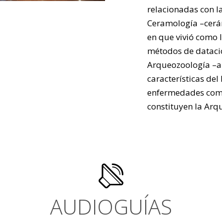
relacionadas con l
Ceramología –cerá
en que vivió como 
métodos de datació
Arqueozoología –an
características del
enfermedades como 
constituyen la Arq
AUDIOGUÍAS