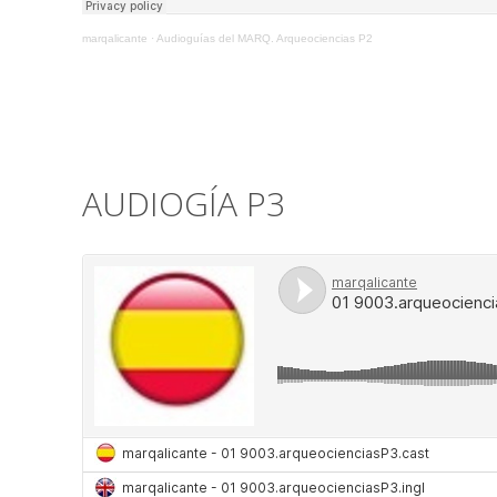
marqalicante
·
Audioguías del MARQ. Arqueociencias P2
AUDIOGÍA P3