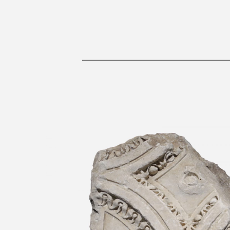
Fragmento del arquitrabe 
Coliseo
Roma, Coliseo Edad Imperial Parque
Coliseo, Roma