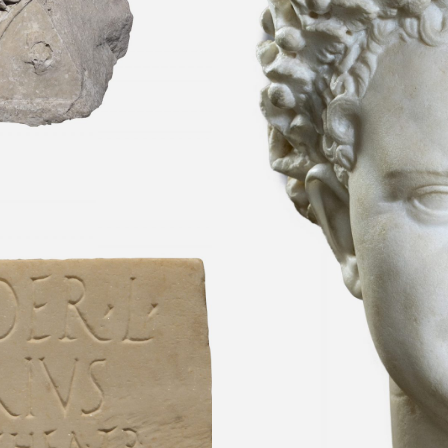
ortero del
gli Statili Siglo
ermas de