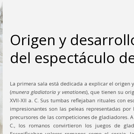
Origen y desarroll
del espectáculo d
La primera sala está dedicada a explicar el origen 
(
munera gladiatoria y venationes
), que tienen su ori
XVII-XII a. C. Sus tumbas reflejaban rituales con e
impresionantes son las peleas representadas por los
precursores de las competiciones de gladiadores. A p
C., los romanos convirtieron los juegos de gla
Escenificaban valores romanos como el coraje, l