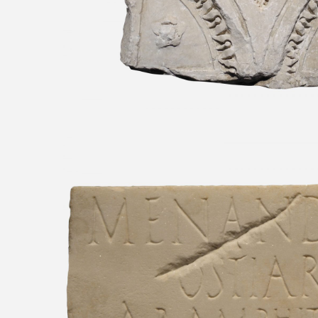
Inscripción funeraria del p
Anfiteatro Statilius
Roma, Porta Maggiore, Colombario de
I d. C. Museo Nacional Romano - T
Diocleciano, Roma