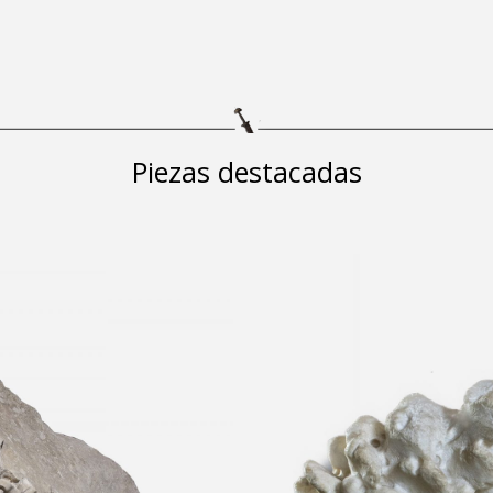
Piezas destacadas
del techo del
Retrato del 
Ubicación desconoc
Arqueológico Nac
 Arqueológico del