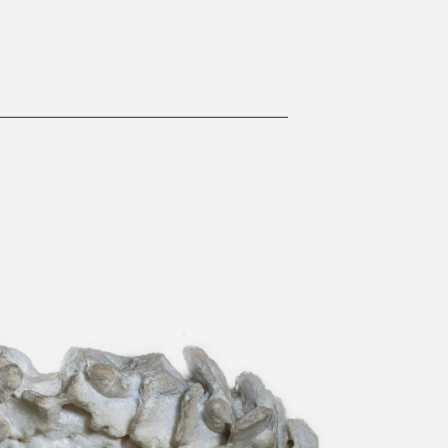
emperador Tito
ida Siglo I d. C. Museo
ional, Nápoles