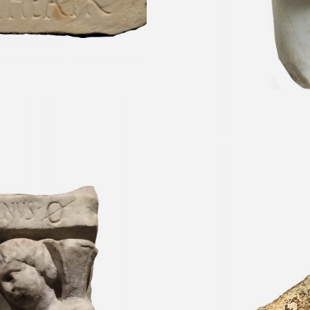
s
. Museo Nacional
Fresco funera
 Roma
Necrópolis “Andriu
Parque Arqueológi