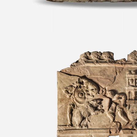
Lastra de tipo campana c
Venatio
Procedencia desconocida, Colecci
siglo I d.C.
Parque del Anfiteatro Romano y Ant
Levi”, Milán