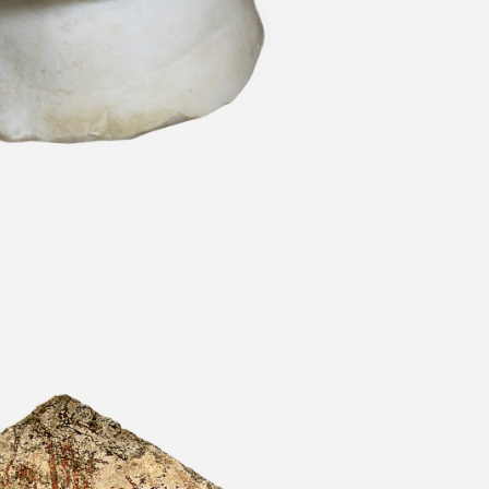
rio con escena de lucha
olo”, Tumba XXVIII 340-330 a. C.
co de Paestum y Velia