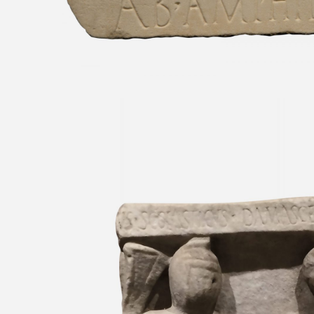
Relieve con dos gladiadore
Roma, Via Arenula Siglos III-IV d. C
Romano - Termas de Diocleciano,